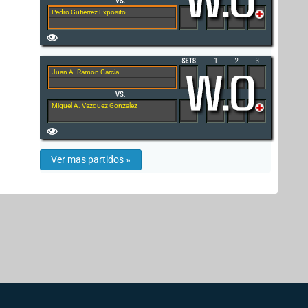
Pedro Gutierrez Exposito
Juan A. Ramon Garcia
Miguel A. Vazquez Gonzalez
Ver mas partidos »