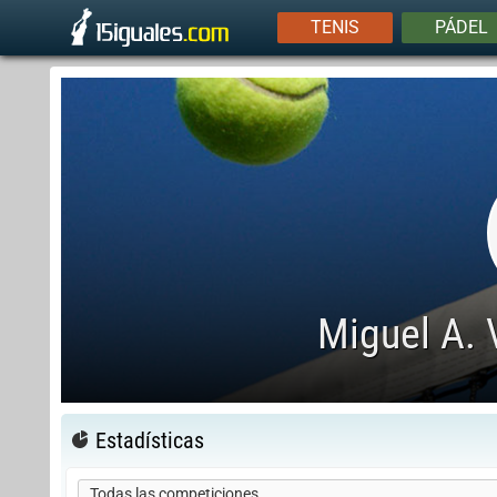
TENIS
PÁDEL
Miguel A.
Estadísticas