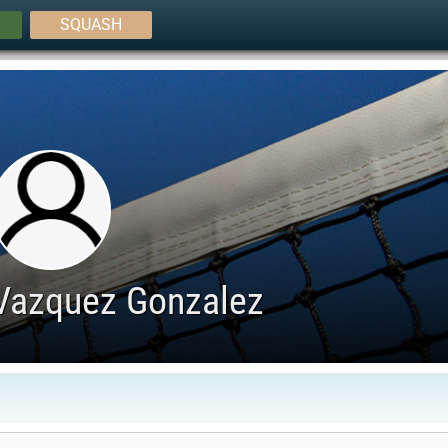
SQUASH
 Vazquez Gonzalez