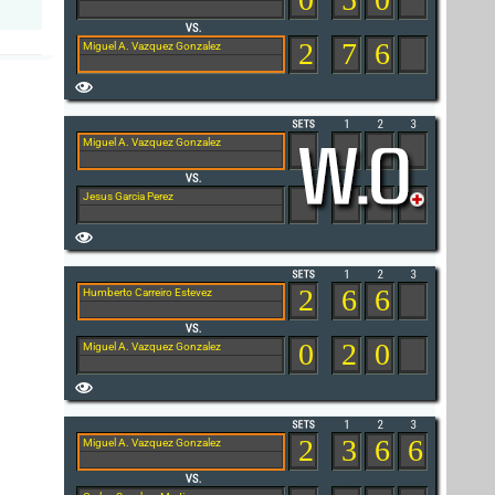
2
7
6
Miguel A. Vazquez Gonzalez
Miguel A. Vazquez Gonzalez
Jesus Garcia Perez
2
6
6
Humberto Carreiro Estevez
0
2
0
Miguel A. Vazquez Gonzalez
2
3
6
6
Miguel A. Vazquez Gonzalez