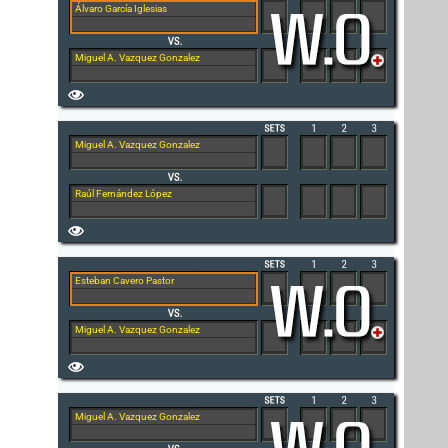
Álvaro García Iglesias
Miguel A. Vazquez Gonzalez
Miguel A. Vazquez Gonzalez
Raúl Fernández López
Esteban Cavero Pastor
Miguel A. Vazquez Gonzalez
Miguel A. Vazquez Gonzalez