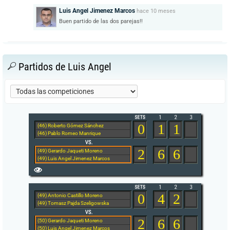
Luis Angel Jimenez Marcos
hace
10 meses
Buen partido de las dos parejas!!
Partidos de Luis Angel
0
1
1
(46) Roberto Gómez Sánchez
(46) Pablo Romeo Manrique
2
6
6
(49) Gerardo Jaqueti Moreno
(49) Luis Angel Jimenez Marcos
0
4
2
(49) Antonio Castillo Moreno
(49) Tomasz Pajda Szeligowska
2
6
6
(50) Gerardo Jaqueti Moreno
(50) Luis Angel Jimenez Marcos