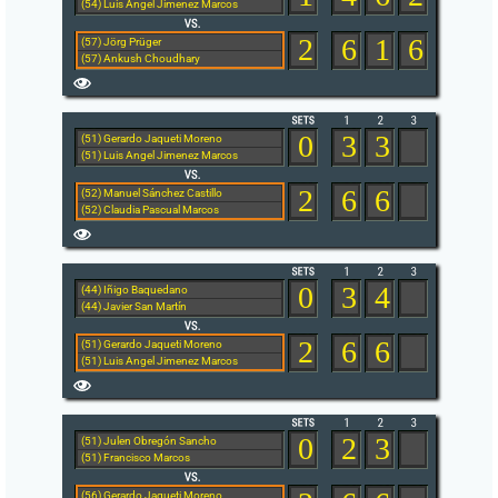
(54) Luis Angel Jimenez Marcos
2
6
1
6
(57) Jörg Prüger
(57) Ankush Choudhary
0
3
3
(51) Gerardo Jaqueti Moreno
(51) Luis Angel Jimenez Marcos
2
6
6
(52) Manuel Sánchez Castillo
(52) Claudia Pascual Marcos
0
3
4
(44) Iñigo Baquedano
(44) Javier San Martín
2
6
6
(51) Gerardo Jaqueti Moreno
(51) Luis Angel Jimenez Marcos
0
2
3
(51) Julen Obregón Sancho
(51) Francisco Marcos
(56) Gerardo Jaqueti Moreno