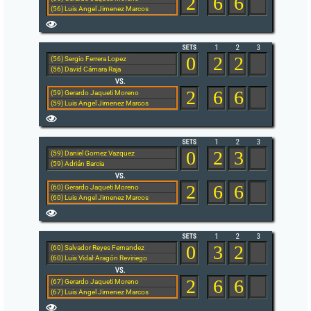
2
6
6
(56) Luis Angel Jimenez Marcos
0
2
2
(56) Sergio Ferrera Lopez
(56) David Cámara Raja
2
6
6
(59) Gerardo Jaqueti Moreno
(59) Luis Angel Jimenez Marcos
0
2
3
(59) Daniel Gomez Vazquez
(59) Adrián Barcia
2
6
6
(60) Gerardo Jaqueti Moreno
(60) Luis Angel Jimenez Marcos
0
3
2
(60) Salvador Reyes Fernandez
(60) Luis Vidal-Aragón Reviriego
2
6
6
(67) Gerardo Jaqueti Moreno
(67) Luis Angel Jimenez Marcos