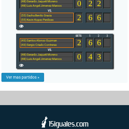
0
2
2
(48) Gerardo Jaqueti Moreno
(48) Luis Angel Jimenez Marcos
2
6
6
(55) Sacha Benito Gracia
(55) Kevin Kopec Perdices
2
6
6
(43) Santos Alonso Guzman
(43) Sergio Criado Contreras
0
4
3
(48) Gerardo Jaqueti Moreno
(48) Luis Angel Jimenez Marcos
Ver mas partidos »