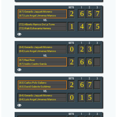
2
6
5
7
(67) Gerardo Jaqueti Moreno
(67) Luis Angel Jimenez Marcos
1
4
7
5
(72) Alberto Ramos De La Torre
(72) Iñaki Echevarria Herrera
0
2
3
(64) Gerardo Jaqueti Moreno
(64) Luis Angel Jimenez Marcos
2
6
6
(67) Raul Ruiz
(67) Isidro Castro García
2
6
7
(63) Carlos Polo Galiano
(63) David Galeote Gutiérrez
0
1
5
(64) Gerardo Jaqueti Moreno
(64) Luis Angel Jimenez Marcos