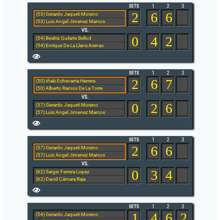
2
6
6
(53) Gerardo Jaqueti Moreno
(53) Luis Angel Jimenez Marcos
0
4
2
(54) Beatriz Guilarte Bellod
(54) Enrique De La Llana Arenas
2
6
7
(50) Iñaki Echevarria Herrera
(50) Alberto Ramos De La Torre
0
2
6
(57) Gerardo Jaqueti Moreno
(57) Luis Angel Jimenez Marcos
2
6
6
(57) Gerardo Jaqueti Moreno
(57) Luis Angel Jimenez Marcos
0
3
4
(62) Sergio Ferrera Lopez
(62) David Cámara Raja
1
4
6
2
(54) Gerardo Jaqueti Moreno