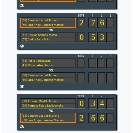
2
7
6
(50) Gerardo Jaqueti Moreno
(50) Luis Angel Jimenez Marcos
0
5
3
(57) Cristian Serrano Martin
(57) Carlos Sanz Polo
(45) Pablo Garcia Saez
(45) Miriam Abad Anton
(50) Gerardo Jaqueti Moreno
(50) Luis Angel Jimenez Marcos
0
3
4
(50) Antonio Castillo Moreno
(50) Tomasz Pajda Szeligowska
2
6
6
(53) Gerardo Jaqueti Moreno
(53) Luis Angel Jimenez Marcos