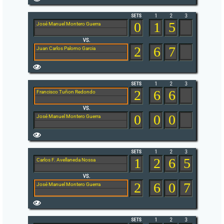
0
1
5
José Manuel Montero Guerra
2
6
7
Juan Carlos Palomo Garcia
2
6
6
Francisco Tuñon Redondo
0
0
0
José Manuel Montero Guerra
1
2
6
5
Carlos F. Avellaneda Nossa
2
6
0
7
José Manuel Montero Guerra