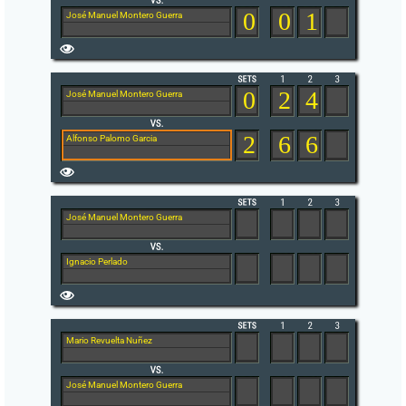
0
0
1
José Manuel Montero Guerra
0
2
4
José Manuel Montero Guerra
2
6
6
Alfonso Palomo Garcia
José Manuel Montero Guerra
Ignacio Perlado
Mario Revuelta Nuñez
José Manuel Montero Guerra