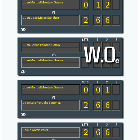
0
1
2
José Manuel Montero Guerra
2
6
6
Juan José Matas Sánchez
Juan Carlos Palomo Garcia
José Manuel Montero Guerra
0
0
1
José Manuel Montero Guerra
2
6
6
Jose Luis Revuelta Sanchez
2
6
6
Jesus Garcia Perez