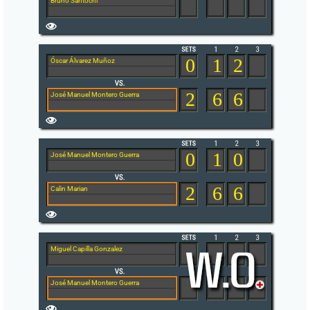
Bruno Santochi
0
1
2
Óscar Álvarez Muñoz
2
6
6
José Manuel Montero Guerra
0
1
0
José Manuel Montero Guerra
2
6
6
Calin Marian
Miguel Capilla Gonzalez
José Manuel Montero Guerra