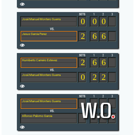
0
0
0
José Manuel Montero Guerra
2
6
6
Jesus Garcia Perez
2
6
6
Humberto Carreiro Estevez
0
2
2
José Manuel Montero Guerra
José Manuel Montero Guerra
Alfonso Palomo Garcia