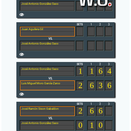
José Antonio González Saco
Juan Aguilera Gil
José Antonio González Saco
1
1
6
4
José Antonio González Saco
2
6
3
6
Luis Miguel Moro García-Zarco
2
6
6
José Ramón Sison Gabaldon
0
1
0
José Antonio González Saco