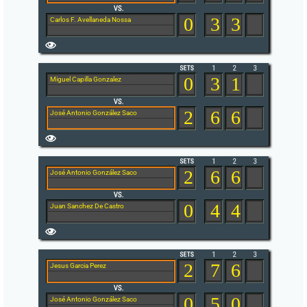
0
3
3
Carlos F. Avellaneda Nossa
0
3
1
Miguel Capilla Gonzalez
2
6
6
José Antonio González Saco
2
6
6
José Antonio González Saco
0
4
4
Juan Sanchez De Castro
2
7
6
Jesus Garcia Perez
0
5
0
José Antonio González Saco