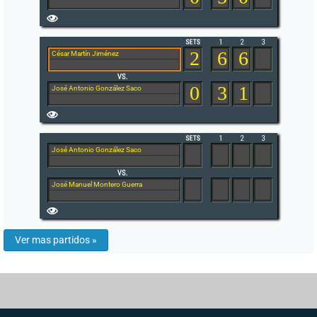
2
6
6
César Martín Jiménez
0
3
1
José Antonio González Saco
José Antonio González Saco
José Manuel Montero Guerra
Ver mas partidos »