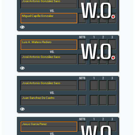
José Antonio González Saco
Miguel Capilla Gonzalez
Luis A. Mateos Redero
José Antonio González Saco
José Antonio González Saco
Juan Sanchez De Castro
Jesus Garcia Perez