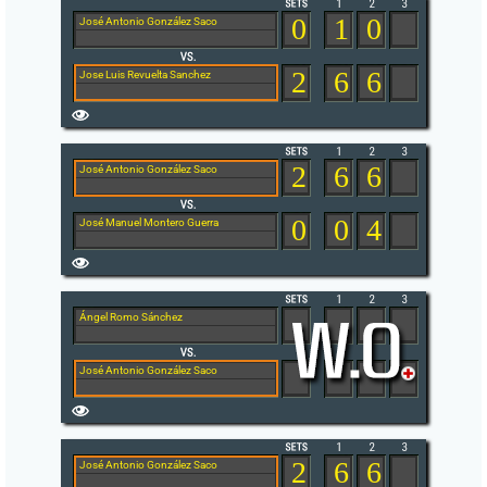
0
1
0
José Antonio González Saco
2
6
6
Jose Luis Revuelta Sanchez
2
6
6
José Antonio González Saco
0
0
4
José Manuel Montero Guerra
Ángel Romo Sánchez
José Antonio González Saco
2
6
6
José Antonio González Saco