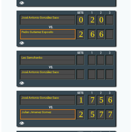
0
2
0
José Antonio González Saco
2
6
6
Pedro Gutierrez Exposito
Leo Semchenko
José Antonio González Saco
1
7
5
6
José Antonio González Saco
2
5
7
7
Julian Jimenez Gomez