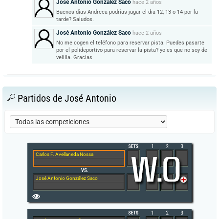
José Antonio González Saco
hace
2 años
Buenos días Andreea podrías jugar el dia 12, 13 o 14 por la
tarde? Saludos.
José Antonio González Saco
hace
2 años
No me cogen el teléfono para reservar pista. Puedes pasarte
por el polideportivo para reservar la pista? yo es que no soy de
velilla. Gracias
Partidos de José Antonio
Carlos F. Avellaneda Nossa
José Antonio González Saco