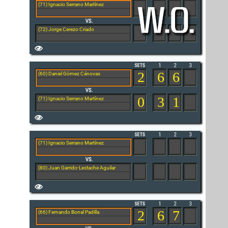
(71) Ignacio Serrano Martínez
(72) Jorge Cerezo Criado
2
6
6
(60) Daniel Gómez Cánovas
0
3
1
(71) Ignacio Serrano Martínez
(71) Ignacio Serrano Martínez
(80) Juan Garrido-Lestache Aguilar
2
6
7
(66) Fernando Bonal Padilla