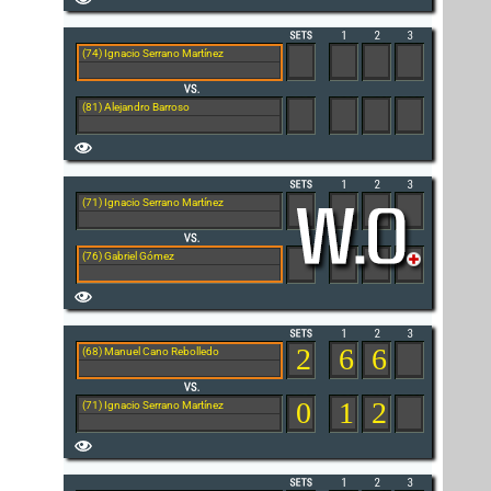
(74) Ignacio Serrano Martínez
(81) Alejandro Barroso
(71) Ignacio Serrano Martínez
(76) Gabriel Gómez
2
6
6
(68) Manuel Cano Rebolledo
0
1
2
(71) Ignacio Serrano Martínez