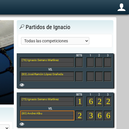
Partidos de Ignacio
(76) Ignacio Serrano Martínez
(83) José Ramón López Grañeda
1
6
2
2
(75) Ignacio Serrano Martínez
2
3
6
6
(80) Andrei Albu