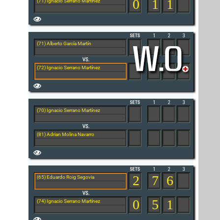
0
1
1
(71) Ignacio Serrano Martínez
(71) Alberto García Martín
(72) Ignacio Serrano Martínez
(70) Ignacio Serrano Martínez
(81) Adrian Molina Navarro
2
7
6
(65) Eduardo Roig Segovia
0
5
1
(74) Ignacio Serrano Martínez