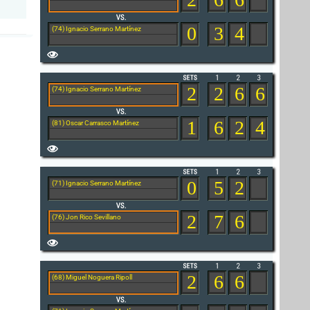
0
3
4
(74) Ignacio Serrano Martínez
2
2
6
6
(74) Ignacio Serrano Martínez
1
6
2
4
(81) Oscar Carrasco Martínez
0
5
2
(71) Ignacio Serrano Martínez
2
7
6
(76) Jon Rico Sevillano
2
6
6
(68) Miguel Noguera Ripoll