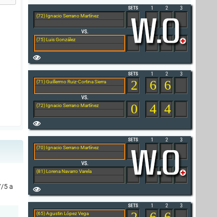
(72) Ignacio Serrano Martínez
(75) Luis González
2
6
6
(71) Guillermo Ruiz-Cortina Sierra
0
4
4
(72) Ignacio Serrano Martínez
(70) Ignacio Serrano Martínez
(81) Lorena Navarro Varela
7/5 a
2
6
6
(65) Agustin López Vega