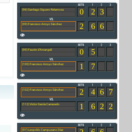
0
2
3
(96) Santiago Siguero Retamosa
2
6
6
(99) Francisco Arroyo Sánchez
0
5
(99) Fausto d'Arcangeli
1
7
(100) Francisco Arroyo Sánchez
2
4
6
7
(102) Francisco Arroyo Sánchez
1
6
2
2
(112) Victor García Carracedo
2
6
6
(97) Leopoldo Campuzano Díaz