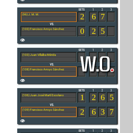
2
6
7
(96) J. M. M.
0
2
5
(103) Francisco Arroyo Sánchez
(103) Juan Villalba Mérida
(108) Francisco Arroyo Sánchez
1
2
6
5
(106) Juan José Martí Escolano
2
6
3
7
(109) Francisco Arroyo Sánchez