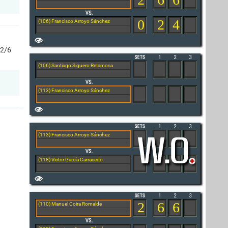
0
2
4
(106) Francisco Arroyo Sánchez
 2/6
(106) Santiago Siguero Retamosa
(113) Francisco Arroyo Sánchez
(113) Francisco Arroyo Sánchez
(118) Victor García Carracedo
2
6
6
(110) Manuel Coira Romalde