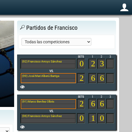
Partidos de Francisco
0
2
3
(92) Francisco Arroyo Sánchez
2
6
6
(99) José Mari Alberú Barriga
2
6
6
(91) Marco Benítez Olbés
0
1
0
(96) Francisco Arroyo Sánchez