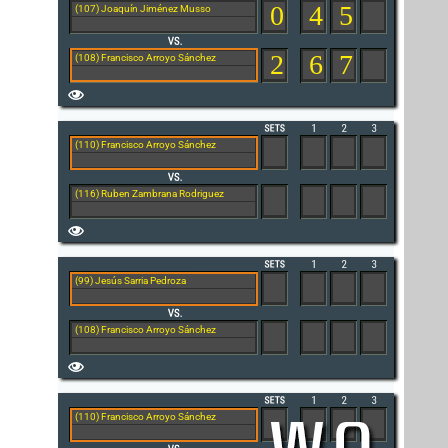
0
4
5
(107) Joaquín Jiménez Musso
2
6
7
(108) Francisco Arroyo Sánchez
(110) Francisco Arroyo Sánchez
(116) Ruben Zambrana Rodriguez
(99) Jesús Sarria Pedroza
(108) Francisco Arroyo Sánchez
(110) Francisco Arroyo Sánchez