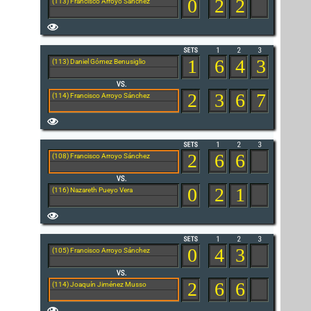
0
2
2
(113) Francisco Arroyo Sánchez
1
6
4
3
(113) Daniel Gómez Benusiglio
2
3
6
7
(114) Francisco Arroyo Sánchez
2
6
6
(108) Francisco Arroyo Sánchez
0
2
1
(116) Nazareth Pueyo Vera
0
4
3
(105) Francisco Arroyo Sánchez
2
6
6
(114) Joaquín Jiménez Musso