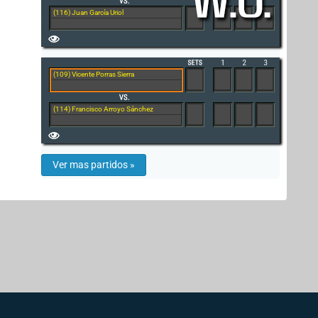
(116) Juan García Uriol
(109) Vicente Porras Sierra
(114) Francisco Arroyo Sánchez
Ver mas partidos »