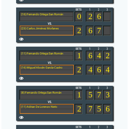
0
2
6
(16) Fernando Ortega San Román
2
6
7
(23) Carlos Jiménez Morlanes
1
6
4
2
(11) Fernando Ortega San Román
2
4
6
4
(16) Miguel Alocén García-Castro
1
5
7
3
(8) Fernando Ortega San Román
2
7
5
6
(11) Adrian De Lorenzo Nieto