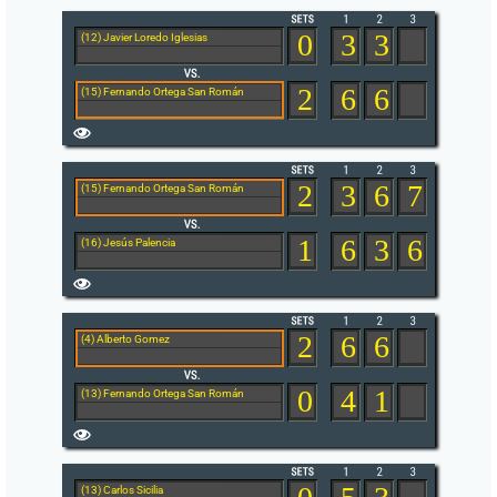
0
3
3
(12) Javier Loredo Iglesias
2
6
6
(15) Fernando Ortega San Román
2
3
6
7
(15) Fernando Ortega San Román
1
6
3
6
(16) Jesús Palencia
2
6
6
(4) Alberto Gomez
0
4
1
(13) Fernando Ortega San Román
(13) Carlos Sicilia