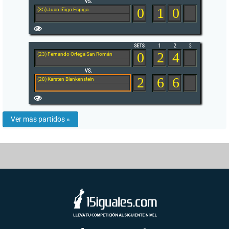
0
1
0
(35) Juan Iñigo Espiga
0
2
4
(23) Fernando Ortega San Román
2
6
6
(28) Karsten Blankenstein
Ver mas partidos »