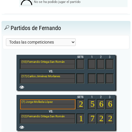
No se ha podido jugar el partido
Partidos de Fernando
(10) Fernando Ortega San Román
(17) Carlos Jiménez Morlanes
2
5
6
6
(7) Jorge Molleda López
1
7
2
2
(12) Fernando Ortega San Román