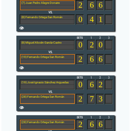
2
6
6
(7) Juan Pedro Alegre Donaire
0
4
1
(8) Fernando Ortega San Román
0
2
0
(8) Miguel Alocén García-Castro
2
6
6
(19) Fernando Ortega San Román
0
6
2
(19) José Ignacio Sánchez Arguedas
2
7
3
(28) Fernando Ortega San Román
2
6
6
(28) Fernando Ortega San Román