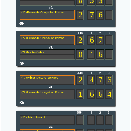
0
5
3
2
7
6
(22) Fernando Ortega San Román
2
6
7
(22) Fernando Ortega San Román
0
1
6
(29) Nacho Ordás
2
4
7
6
(17) Adrian De Lorenzo Nieto
1
6
6
4
(22) Fernando Ortega San Román
(22) Jaime Palencia