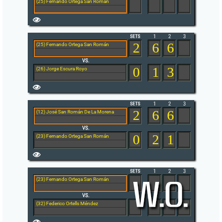
(25) Fernando Ortega San Román
2
6
6
(25) Fernando Ortega San Román
0
1
3
(26) Jorge Escura Royo
2
6
6
(12) José San Román De La Morena
0
2
1
(23) Fernando Ortega San Román
(23) Fernando Ortega San Román
(32) Federico Ortells Méndez