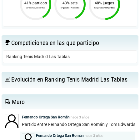
41% partidos
43% sets
48% juegos
23 victorias / 33 derrotas
57 ganados / 75 perdidos
597 ganados / 654 perdidos
Competiciones en las que participo
Ranking Tenis Madrid Las Tablas
Evolución en Ranking Tenis Madrid Las Tablas
Muro
Fernando Ortega San Román
hace
3 años
Partido entre Fernando Ortega San Román y Tom Edwards
Fernando Ortega San Román
hace
3 años