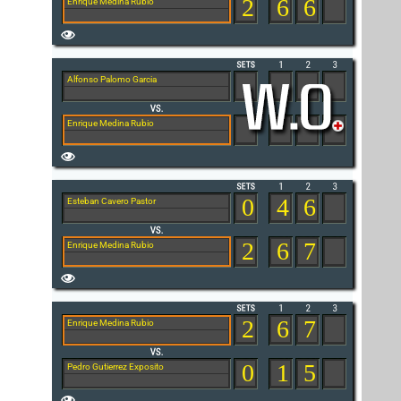
2
6
6
Enrique Medina Rubio
Alfonso Palomo Garcia
Enrique Medina Rubio
0
4
6
Esteban Cavero Pastor
2
6
7
Enrique Medina Rubio
2
6
7
Enrique Medina Rubio
0
1
5
Pedro Gutierrez Exposito