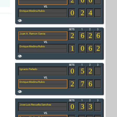
0
2
4
Enrique Medina Rubio
2
6
2
6
Juan A. Ramon Garcia
1
0
6
2
Enrique Medina Rubio
0
5
2
Ignacio Perlado
2
7
6
Enrique Medina Rubio
0
3
3
Jose Luis Revuelta Sanchez