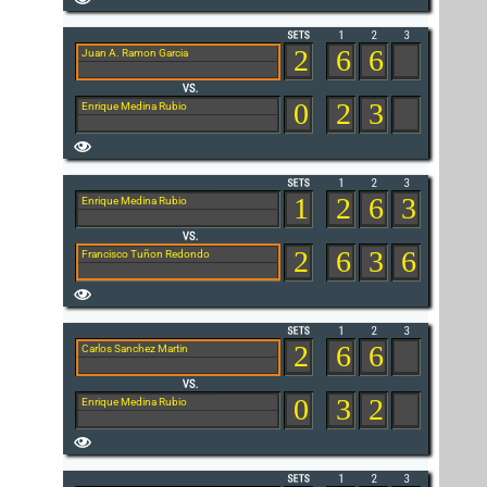
2
6
6
Juan A. Ramon Garcia
0
2
3
Enrique Medina Rubio
1
2
6
3
Enrique Medina Rubio
2
6
3
6
Francisco Tuñon Redondo
2
6
6
Carlos Sanchez Martin
0
3
2
Enrique Medina Rubio