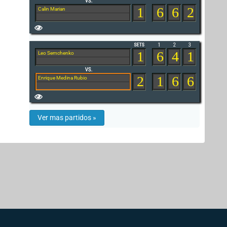
1
6
6
2
Calin Marian
1
6
4
1
Leo Semchenko
2
1
6
6
Enrique Medina Rubio
Ver mas partidos »