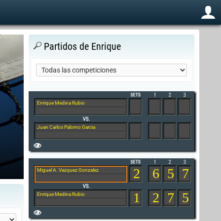
Partidos de Enrique
Enrique Medina Rubio
Juan Carlos Palomo Garcia
2
6
5
7
Miguel A. Vazquez Gonzalez
1
2
7
5
Enrique Medina Rubio