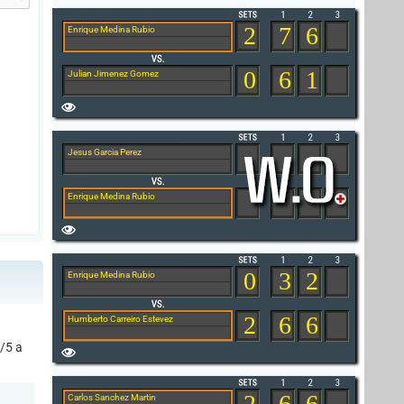
2
7
6
Enrique Medina Rubio
0
6
1
Julian Jimenez Gomez
Jesus Garcia Perez
Enrique Medina Rubio
0
3
2
Enrique Medina Rubio
2
6
6
Humberto Carreiro Estevez
/5 a
2
6
6
Carlos Sanchez Martin