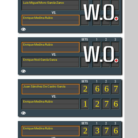
Luis Miguel Moro García-Zarco
Enrique Medina Rubio
Enrique Medina Rubio
Enrique Noé García Garza
2
6
6
7
Juan Sánchez De Castro García
1
2
7
6
Enrique Medina Rubio
2
3
7
6
Enrique Medina Rubio