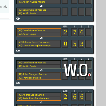
(47) Adrian Alvarez Morato
artido
(52) Daniel Gomez Vazquez
(52) Adrián Barcia
2
7
6
(52) Daniel Gomez Vazquez
(52) Adrián Barcia
0
5
3
(55) Salvador Reyes Fernandez
(55) Luis Vidal-Aragón Reviriego
(51) Daniel Gomez Vazquez
(51) Adrián Barcia
(52) Julen Obregón Sancho
(52) Francisco Marcos
2
6
6
(38) Andrés López Lahoz
(38) Javier Rivas Damborenea