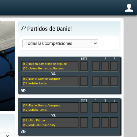
Partidos de Daniel
(50) Ruben Zambrana Rodriguez
(50) Jaime Hernandez Barriuso
(57) Daniel Gomez Vazquez
(57) Adrián Barcia
(57) Daniel Gomez Vazquez
(57) Adrián Barcia
(62) Jörg Prüger
(62) Ankush Chaudhary