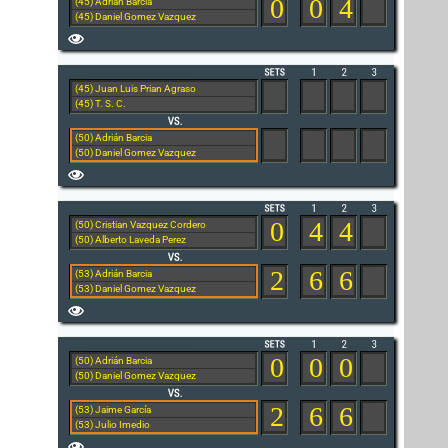
0
0
4
(45) Adrián Barcia
(45) Daniel Gomez Vazquez
(45) Juan Luis Prian Agraso
(45) T. S. C.
(50) Adrián Barcia
(50) Daniel Gomez Vazquez
0
4
4
(50) Cristian Vazquez Cordero
(50) Alberto Laveda Perez
2
6
6
(53) Adrián Barcia
(53) Daniel Gomez Vazquez
0
0
0
(50) Adrián Barcia
(50) Daniel Gomez Vazquez
2
6
6
(53) Jaime García
(53) Julio Imedio