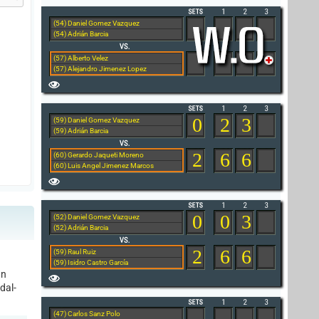
(54) Daniel Gomez Vazquez
(54) Adrián Barcia
(57) Alberto Velez
(57) Alejandro Jimenez Lopez
0
2
3
(59) Daniel Gomez Vazquez
(59) Adrián Barcia
2
6
6
(60) Gerardo Jaqueti Moreno
(60) Luis Angel Jimenez Marcos
0
0
3
(52) Daniel Gomez Vazquez
(52) Adrián Barcia
2
6
6
(59) Raul Ruiz
(59) Isidro Castro García
un
dal-
(47) Carlos Sanz Polo