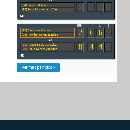
(34) Pedro Del Amo
(34) Berta Sanclemente Gámez
2
6
6
(26) Francisco Marcos
(26) Ramón Rodríguez Belda
0
4
4
(29) Adrián Barcia González
(29) Daniel Gomez Vazquez
Ver mas partidos »