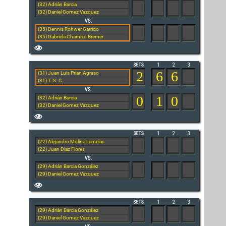
(32) Adrián Barcia
(32) Daniel Gomez Vazquez
(35) Dennis Rohwer Garrido
(35) Gabriela Chamizo Bremer
2
6
6
(31) Juan Luis Prian Agraso
(31) T. S. C.
0
1
0
(32) Adrián Barcia
(32) Daniel Gomez Vazquez
(22) Alejandro Molina Lamelas
(22) Juan Diaz Flores
(29) Adrián Barcia González
(29) Daniel Gomez Vazquez
(29) Adrián Barcia González
(29) Daniel Gomez Vazquez