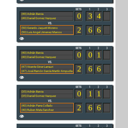
0
3
4
(49) Adrián Barcia
(49) Daniel Gomez Vazquez
2
6
6
(50) Gerardo Jaqueti Moreno
(50) Luis Angel Jimenez Marcos
0
0
1
(40) Adrián Barcia
(40) Daniel Gomez Vazquez
2
6
6
(47) Vicente Giner Larrauri
(47) José Ramón García Martín-Ampudia
0
1
1
(35) Adrián Barcia
(35) Daniel Gomez Vazquez
2
6
6
(40) Adrián Parra Collado
(40) Ruben Mata Sanchez