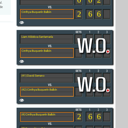
l.
de
2
6
6
Cinthya Buquerín Balbín
Liam Aldekoa Santamaría
Cinthya Buquerín Balbín
(41) David Serrano
(42) Cinthya Buquerín Balbín
2
6
6
(4) Cinthya Buquerín Balbín