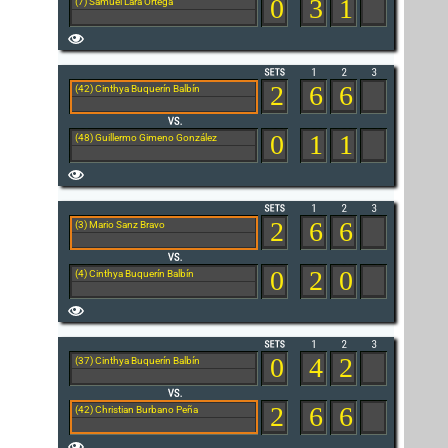
0
3
1
(7) Samuel Lara Ortega
2
6
6
(42) Cinthya Buquerín Balbín
0
1
1
(48) Guillermo Gimeno González
2
6
6
(3) Mario Sanz Bravo
0
2
0
(4) Cinthya Buquerín Balbín
0
4
2
(37) Cinthya Buquerín Balbín
2
6
6
(42) Christian Burbano Peña