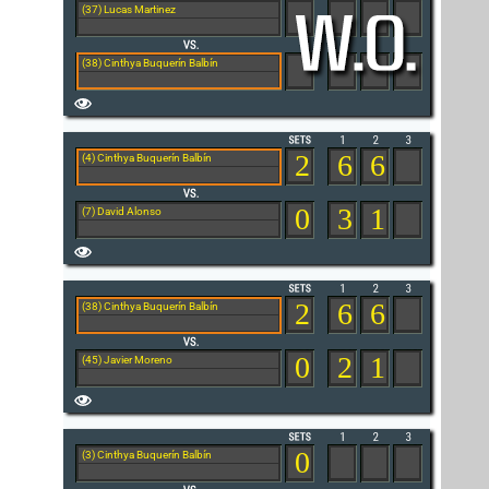
(37) Lucas Martinez
(38) Cinthya Buquerín Balbín
2
6
6
(4) Cinthya Buquerín Balbín
0
3
1
(7) David Alonso
2
6
6
(38) Cinthya Buquerín Balbín
0
2
1
(45) Javier Moreno
0
(3) Cinthya Buquerín Balbín