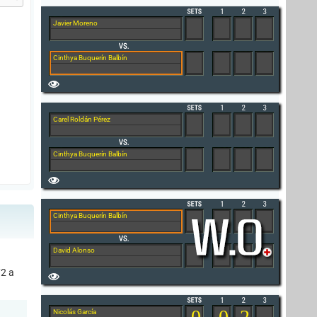
Javier Moreno
Cinthya Buquerín Balbín
Carel Roldán Pérez
Cinthya Buquerín Balbín
Cinthya Buquerín Balbín
David Alonso
/2 a
0
0
2
Nicolás García