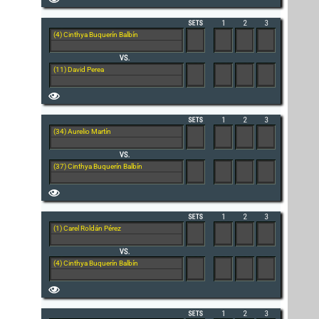
(4) Cinthya Buquerín Balbín
(11) David Perea
(34) Aurelio Martín
(37) Cinthya Buquerín Balbín
(1) Carel Roldán Pérez
(4) Cinthya Buquerín Balbín