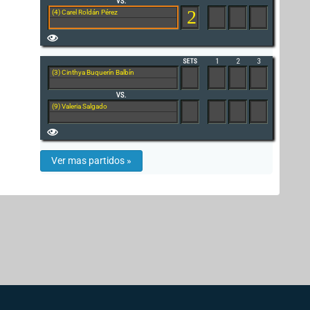
2
(4) Carel Roldán Pérez
(3) Cinthya Buquerín Balbín
(9) Valeria Salgado
Ver mas partidos »