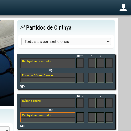
Partidos de Cinthya
Cinthya Buquerín Balbín
Eduardo Gómez Carretero
Ruben Serrano
Cinthya Buquerín Balbín