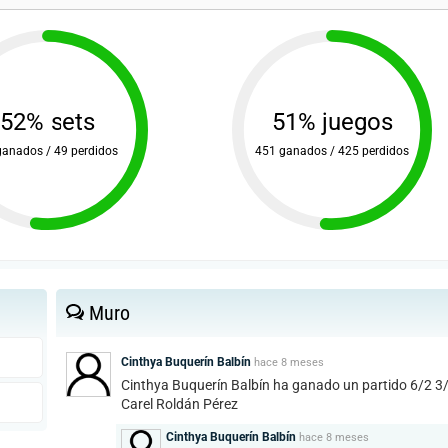
52% sets
51% juegos
ganados / 49 perdidos
451 ganados / 425 perdidos
Muro
Cinthya Buquerín Balbín
hace
8 meses
Cinthya Buquerín Balbín ha ganado un partido 6/2 3
Carel Roldán Pérez
Cinthya Buquerín Balbín
hace
8 meses