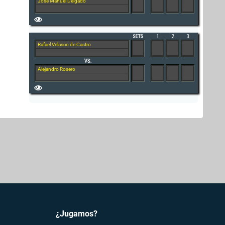
Jose Manuel Delgado
Rafael Velasco de Castro
Alejandro Rosero
¿Jugamos?