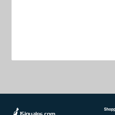
Shopp