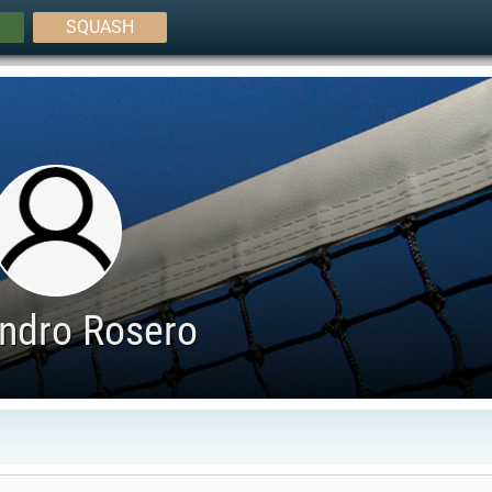
SQUASH
andro Rosero