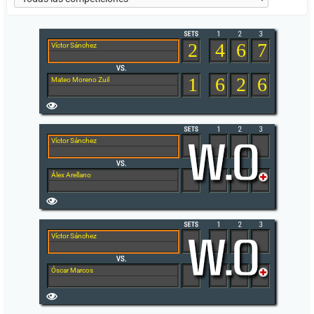
2
4
6
7
Víctor Sánchez
1
6
2
6
Mateo Moreno Zuil
Víctor Sánchez
Álex Arellano
Víctor Sánchez
Óscar Marcos