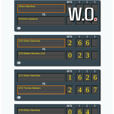
Víctor Sánchez
Antonio Lasauca
2
6
6
(22) Víctor Sánchez
0
2
3
(25) Mateo Moreno Zuil
1
6
2
6
(21) Víctor Sánchez
2
4
6
7
(22) Tomas Serrano
0
6
4
(14) Víctor Sánchez