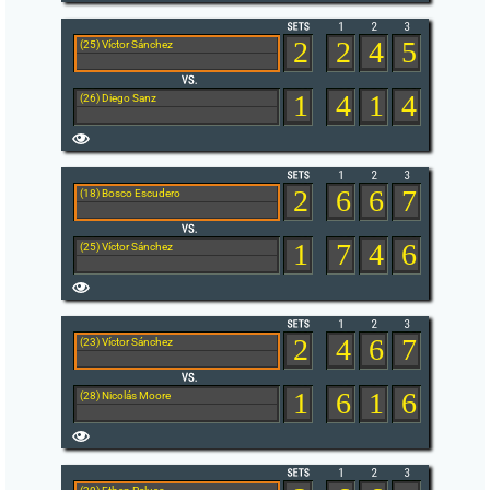
2
2
4
5
(25) Víctor Sánchez
1
4
1
4
(26) Diego Sanz
2
6
6
7
(18) Bosco Escudero
1
7
4
6
(25) Víctor Sánchez
2
4
6
7
(23) Víctor Sánchez
1
6
1
6
(28) Nicolás Moore