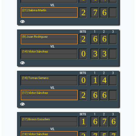
2
7
6
(21) Sabina Martín
2
6
6
(9) Juan Rodriguez
0
3
3
(14) Víctor Sánchez
0
1
4
(14) Tomas Serrano
2
6
6
(17) Víctor Sánchez
1
6
7
6
(17) Bosco Escudero
(18) Víctor Sánchez