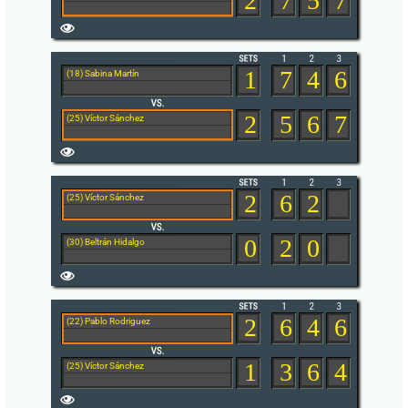
2
7
5
7
1
7
4
6
(18) Sabina Martín
2
5
6
7
(25) Víctor Sánchez
2
6
2
(25) Víctor Sánchez
0
2
0
(30) Beltrán Hidalgo
2
6
4
6
(22) Pablo Rodriguez
1
3
6
4
(25) Víctor Sánchez