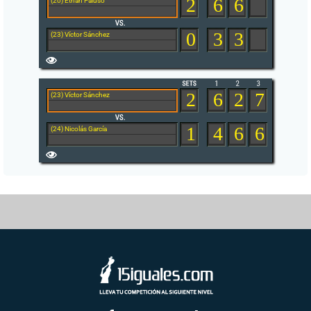
2
6
6
(20) Ethan Paluso
0
3
3
(23) Víctor Sánchez
2
6
2
7
(23) Víctor Sánchez
1
4
6
6
(24) Nicolás García