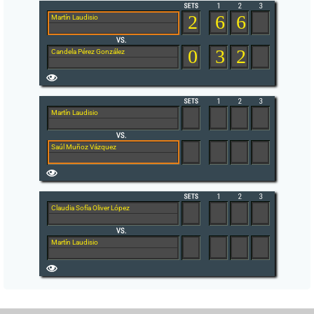
2
6
6
Martín Laudisio
0
3
2
Candela Pérez González
Martín Laudisio
Saúl Muñoz Vázquez
Claudia Sofía Oliver López
Martín Laudisio