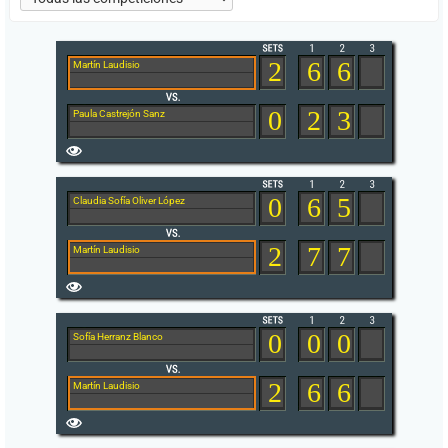
2
6
6
Martín Laudisio
0
2
3
Paula Castrejón Sanz
0
6
5
Claudia Sofía Oliver López
2
7
7
Martín Laudisio
0
0
0
Sofía Herranz Blanco
2
6
6
Martín Laudisio