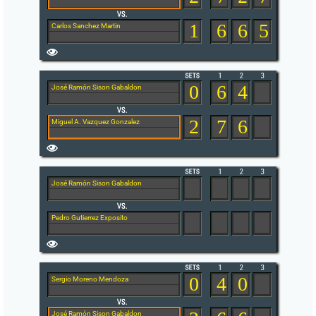
1
6
6
5
Carlos Sanchez Martin
0
6
4
José Ramón Sison Gabaldon
2
7
6
Miguel A. Vazquez Gonzalez
José Ramón Sison Gabaldon
Pedro Gutierrez Exposito
0
4
0
Sergio Moreno Mendoza
José Ramón Sison Gabaldon