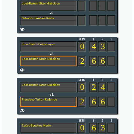
José Ramón Sison Gabaldon
Salvador Jiménez García
0
4
3
Juan Carlos Felipe Lopez
2
6
6
José Ramón Sison Gabaldon
0
2
4
José Ramón Sison Gabaldon
2
6
6
Francisco Tuñon Redondo
0
6
3
Carlos Sanchez Martin