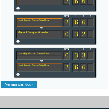
2
6
6
2
6
6
José Ramón Sison Gabaldon
0
3
2
Miguel A. Vazquez Gonzalez
0
3
3
Luis Miguel Moro García-Zarco
2
6
6
José Ramón Sison Gabaldon
Ver mas partidos »