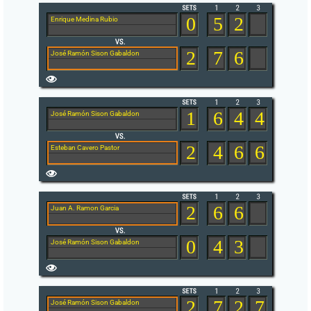
0
5
2
Enrique Medina Rubio
2
7
6
José Ramón Sison Gabaldon
1
6
4
4
José Ramón Sison Gabaldon
2
4
6
6
Esteban Cavero Pastor
2
6
6
Juan A. Ramon Garcia
0
4
3
José Ramón Sison Gabaldon
2
7
2
7
José Ramón Sison Gabaldon