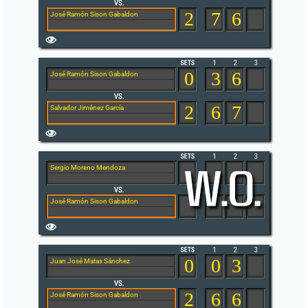
2
7
6
José Ramón Sison Gabaldon
0
3
6
José Ramón Sison Gabaldon
2
6
7
Salvador Jiménez García
Sergio Moreno Mendoza
José Ramón Sison Gabaldon
0
0
3
Juan José Matas Sánchez
2
6
6
José Ramón Sison Gabaldon