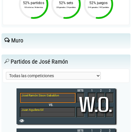
52% partidos
52% sets
52% juegos
103 victorias / 96 derrotas
233 ganados / 216 perdidos
2141 ganados / 1957 perdidos
Muro
Partidos de José Ramón
José Ramón Sison Gabaldon
Juan Aguilera Gil