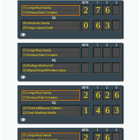
2
7
6
(1) Jorge Ruiz García
(1) Enrique Díaz Conejero
0
6
3
(4) Armando García
(4) Diego López Durán
(1) Jorge Ruiz García
(1) Enrique Díaz Conejero
(3) Rodrigo Muñoz Gil
(3) Miguel Ángel Morales López
2
6
2
6
(1) Jorge Ruiz García
(1) Enrique Díaz Conejero
1
4
6
3
(2) Chema Blázquez Galeano
(2) Darío Martínez Martín
2
7
6
(1) Jorge Ruiz García
(1) Enrique Díaz Conejero