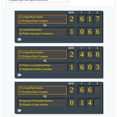
2
6
1
7
(1) Jorge Ruiz García
(1) Enrique Díaz Conejero
1
0
6
6
(3) Javier Bermúdez
(3) Pablo Sanchez Colmenero
2
4
6
6
(1) Jorge Ruiz García
(1) Enrique Díaz Conejero
1
6
0
3
(2) Pedro José Iglesia Pérez
(2) Alejandro Molina Lamelas
2
6
6
(1) Jorge Ruiz García
(1) Enrique Díaz Conejero
0
1
4
(5) Ignacio Fernández Muñoz
(5) Ricardo Fuster Andrés