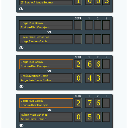
1
0
6
3
(2) Sergio Atienza Bedmar
Jorge Ruiz García
Enrique Díaz Conejero
Javier Sanz Fernández
Jorge Ramirez Garcia
2
6
6
Jorge Ruiz García
Enrique Díaz Conejero
0
4
3
Jesús Martinez García
Ángel Luis García Frutos
2
7
6
Jorge Ruiz García
Enrique Díaz Conejero
0
5
0
Ruben Mata Sanchez
Adrián Parra Collado