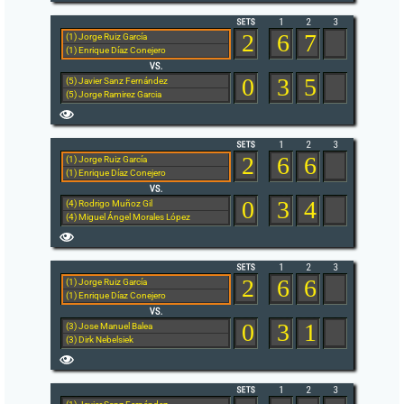
2
6
7
(1) Jorge Ruiz García
(1) Enrique Díaz Conejero
0
3
5
(5) Javier Sanz Fernández
(5) Jorge Ramirez Garcia
2
6
6
(1) Jorge Ruiz García
(1) Enrique Díaz Conejero
0
3
4
(4) Rodrigo Muñoz Gil
(4) Miguel Ángel Morales López
2
6
6
(1) Jorge Ruiz García
(1) Enrique Díaz Conejero
0
3
1
(3) Jose Manuel Balea
(3) Dirk Nebelsiek