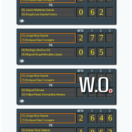
0
6
2
(5) Jesús Martinez García
(5) Ángel Luis García Frutos
2
7
7
(1) Jorge Ruiz García
(1) Enrique Díaz Conejero
0
6
5
(4) Rodrigo Muñoz Gil
(4) Miguel Ángel Morales López
(1) Jorge Ruiz García
(1) Enrique Díaz Conejero
(3) Miguel Gimare
(3) Felipe Perez-Somarriba Herrera
2
6
4
6
(1) Jorge Ruiz García
(1) Enrique Díaz Conejero
(2) Adrian Ruiz Salazar