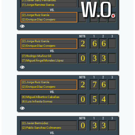
(1) Javier Sanz Fernández
(1) Jorge Ramirez Garcia
(2) Jorge Ruiz García
(2) Enrique Díaz Conejero
2
6
6
(2) Jorge Ruiz García
(2) Enrique Díaz Conejero
0
3
3
(7) Rodrigo Muñoz Gil
(7) Miguel Ángel Morales López
2
7
6
(2) Jorge Ruiz García
(2) Enrique Díaz Conejero
0
5
4
(6) Miguel Albertos Cabañas
(6) Luis Infiesta Gomez
0
3
3
(2) Javier Bermúdez
(2) Pablo Sanchez Colmenero