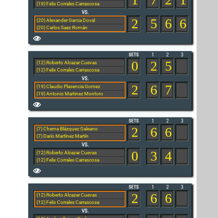
(19) Felix Corrales Carrascosa
2
5
6
6
(20) Alexander Garcia Doval
(20) Carlos Saez Román
0
2
5
(12) Roberto Alcazar Cuevas
(12) Felix Corrales Carrascosa
2
6
7
(19) Claudio Plasencia Gomez
(19) Antonio Martinez Montoro
2
6
6
(7) Chema Blázquez Galeano
(7) Darío Martínez Martín
0
3
4
(12) Roberto Alcazar Cuevas
(12) Felix Corrales Carrascosa
2
6
6
(12) Roberto Alcazar Cuevas
(12) Felix Corrales Carrascosa