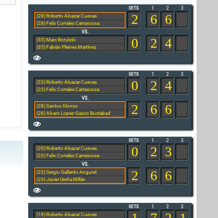
2
6
6
(28) Roberto Alcazar Cuevas
(28) Felix Corrales Carrascosa
0
2
4
(35) Marc Borutzki
(35) Fabián Pleines Martínez
0
2
4
(23) Roberto Alcazar Cuevas
(23) Felix Corrales Carrascosa
2
6
6
(28) Santos Alonso
(28) Alvaro Lopez-Gasco Bustabad
0
2
3
(20) Roberto Alcazar Cuevas
(20) Felix Corrales Carrascosa
2
6
6
(23) Sergio Gallardo Angurel
(23) Javier Ureña Millán
1
7
2
1
(19) Roberto Alcazar Cuevas