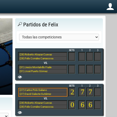
Partidos de Felix
(28) Roberto Alcazar Cuevas
(28) Felix Corrales Carrascosa
(31) Jesús Montalvillo Fraile
(31) José Puerto Gómez
2
7
7
(27) Carlos Polo Galiano
(27) David Galeote Gutiérrez
0
6
6
(28) Roberto Alcazar Cuevas
(28) Felix Corrales Carrascosa