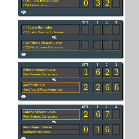
0
3
2
(15) Andrea Baixas Durban
(15) Alba Vidal Pozo
(11) Javier Bermúdez
(11) Pablo Sanchez Colmenero
(12) Roberto Alcazar Cuevas
(12) Felix Corrales Carrascosa
1
6
2
3
Roberto Alcazar Cuevas
Felix Corrales Carrascosa
2
2
6
6
José María Ruiz
José Ángel Pérez Hernández
2
6
7
Roberto Alcazar Cuevas
Felix Corrales Carrascosa
0
1
6
Kevin Kopec Perdices
Sacha Benito Gracia