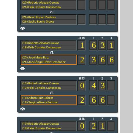
(25) Roberto Alcazar Cuevas
(25) Felix Corrales Carrascosa
(26) Kevin Kopec Perdices
(26) Sacha Benito Gracia
1
6
3
1
(18) Roberto Alcazar Cuevas
(18) Felix Corrales Carrascosa
2
3
6
6
(25) José María Ruiz
(25) José Ángel Pérez Hernández
0
4
3
(13) Roberto Alcazar Cuevas
(13) Felix Corrales Carrascosa
2
6
6
(18) Adrian Ruiz Salazar
(18) Sergio Atienza Bedmar
0
2
1
(10) Roberto Alcazar Cuevas
(10) Felix Corrales Carrascosa