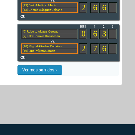
2
6
6
(13) Darío Martínez Martín
(13) Chema Blázquez Galeano
0
6
3
(9) Roberto Alcazar Cuevas
(9) Felix Corrales Carrascosa
2
7
6
(10) Miguel Albertos Cabañas
(10) Luis Infiesta Gomez
Ver mas partidos »