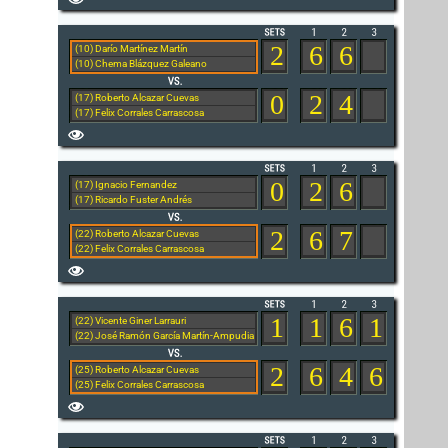
2
6
6
(10) Darío Martínez Martín
(10) Chema Blázquez Galeano
0
2
4
(17) Roberto Alcazar Cuevas
(17) Felix Corrales Carrascosa
0
2
6
(17) Ignacio Fernandez
(17) Ricardo Fuster Andrés
2
6
7
(22) Roberto Alcazar Cuevas
(22) Felix Corrales Carrascosa
1
1
6
1
(22) Vicente Giner Larrauri
(22) José Ramón García Martín-Ampudia
2
6
4
6
(25) Roberto Alcazar Cuevas
(25) Felix Corrales Carrascosa