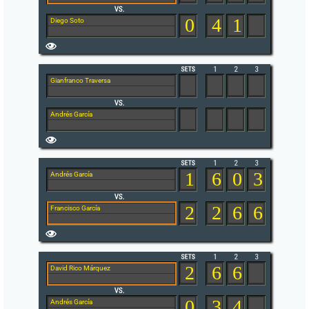
0
4
1
Diego Soto
Gianfranco Traversa
Andrés García
1
6
0
3
Andrés García
2
2
6
6
Francisco García
2
6
6
David Rico Márquez
0
3
4
Andrés García