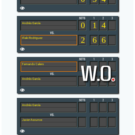
0
1
4
Andrés García
2
6
6
Iñaki Rodriguez
Fernando Calero
Andrés García
Andrés García
Javier Ascunce