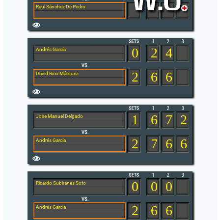
Raul Sánchez De Pedro
0
2
4
Andrés García
2
6
6
David Rico Márquez
1
6
7
2
Jose Manuel Delgado
2
7
6
6
Andrés García
0
0
0
Ricardo Subiranes Soto
2
6
6
Andrés García