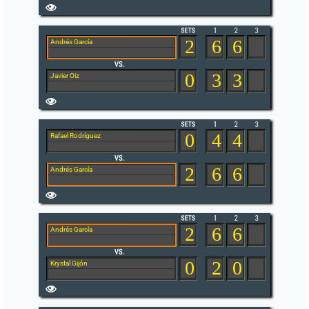
2
6
6
Andrés García
0
3
3
Javier Oiz
0
4
4
Rafael Rodríguez
2
6
6
Andrés García
2
6
6
Andrés García
0
2
0
Krystal Gijón