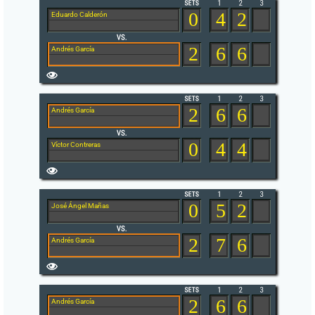
0
4
2
Eduardo Calderón
2
6
6
Andrés García
2
6
6
Andrés García
0
4
4
Víctor Contreras
0
5
2
José Ángel Mañas
2
7
6
Andrés García
2
6
6
Andrés García