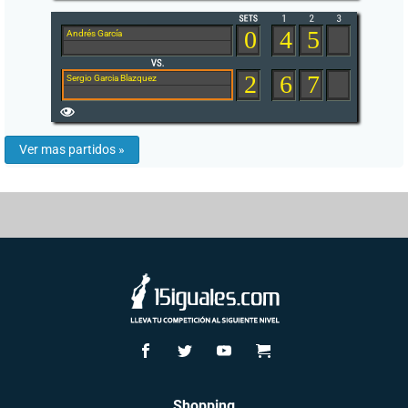
0
4
5
Andrés García
2
6
7
Sergio Garcia Blazquez
Ver mas partidos »
Shopping