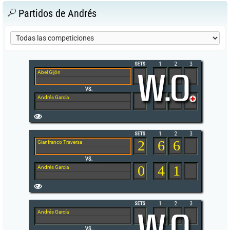
Partidos de Andrés
Abel Gijón
Andrés García
2
6
6
Gianfranco Traversa
0
4
1
Andrés García
Andrés García