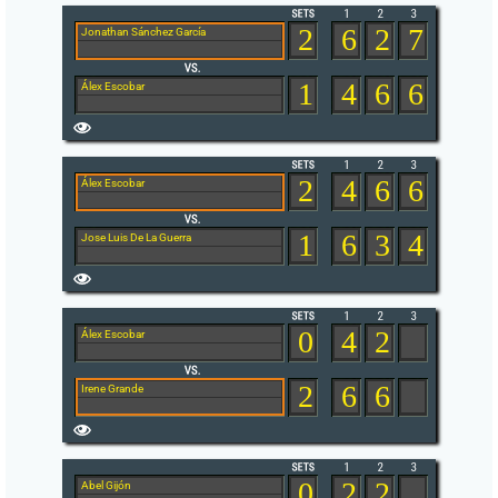
2
6
2
7
Jonathan Sánchez García
1
4
6
6
Álex Escobar
2
4
6
6
Álex Escobar
1
6
3
4
Jose Luis De La Guerra
0
4
2
Álex Escobar
2
6
6
Irene Grande
0
2
2
Abel Gijón