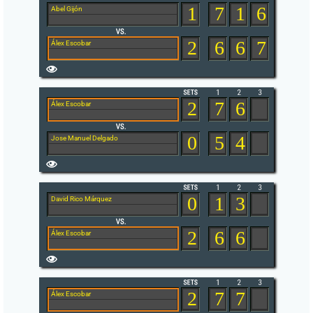
1
7
1
6
Abel Gijón
2
6
6
7
Álex Escobar
2
7
6
Álex Escobar
0
5
4
Jose Manuel Delgado
0
1
3
David Rico Márquez
2
6
6
Álex Escobar
2
7
7
Álex Escobar