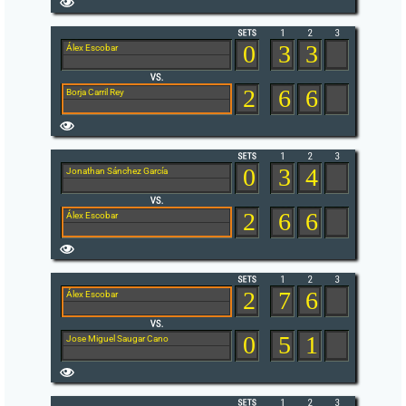
0
3
3
Álex Escobar
2
6
6
Borja Carril Rey
0
3
4
Jonathan Sánchez García
2
6
6
Álex Escobar
2
7
6
Álex Escobar
0
5
1
Jose Miguel Saugar Cano