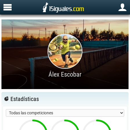
Álex Escobar
Estadísticas